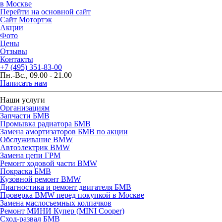
в Москве
Перейти на основной сайт
Сайт Мотортэк
Акции
Фото
Цены
Отзывы
Контакты
+7 (495) 351-83-00
Пн.-Вс., 09.00 - 21.00
Написать нам
Наши услуги
Организациям
Запчасти БМВ
Промывка радиатора БМВ
Замена амортизаторов БМВ по акции
Обслуживание BMW
Автоэлектрик BMW
Замена цепи ГРМ
Ремонт ходовой части BMW
Покраска БМВ
Кузовной ремонт BMW
Диагностика и ремонт двигателя БМВ
Проверка BMW перед покупкой в Москве
Замена маслосъемных колпачков
Ремонт МИНИ Купер (MINI Cooper)
Сход-развал БМВ