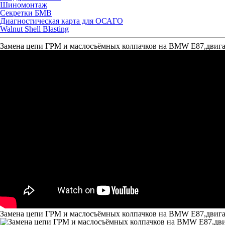
Шиномонтаж
Секретки БМВ
Диагностическая карта для ОСАГО
Walnut Shell Blasting
Замена цепи ГРМ и маслосъёмных колпачков на BMW E87,двиг
Замена цепи ГРМ и маслосъёмных колпачков на BMW E87,двига