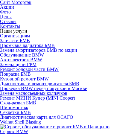
Сайт Мотортэк
Акции
Фото
Цены
Отзывы
Контакты
Наши услуги
Организациям
Запчасти БМВ
Промывка радиатора БМВ
Замена амортизаторов БМВ по акции
Обслуживание BMW
Автоэлектрик BMW
Замена цепи ГРМ
Ремонт ходовой части BMW
Покраска БМВ
Кузовной ремонт BMW
Диагностика и ремонт двигателя БМВ
Проверка BMW перед покупкой в Москве
Замена маслосъемных колпачков
Ремонт МИНИ Купер (MINI Cooper)
Сход-развал БМВ
Шиномонтаж
Секретки БМВ
Диагностическая карта для ОСАГО
Walnut Shell Blasting
Сервис BMW